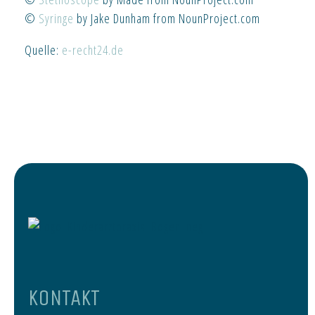
©
Syringe
by Jake Dunham from NounProject.com
Quelle:
e-recht24.de
KONTAKT