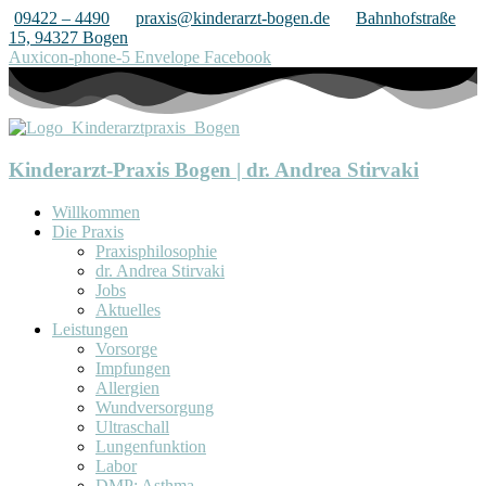
09422 – 4490
praxis@kinderarzt-bogen.de
Bahnhofstraße
15, 94327 Bogen
Auxicon-phone-5
Envelope
Facebook
Kinderarzt-Praxis Bogen | dr. Andrea Stirvaki
Willkommen
Die Praxis
Praxisphilosophie
dr. Andrea Stirvaki
Jobs
Aktuelles
Leistungen
Vorsorge
Impfungen
Allergien
Wundversorgung
Ultraschall
Lungenfunktion
Labor
DMP: Asthma